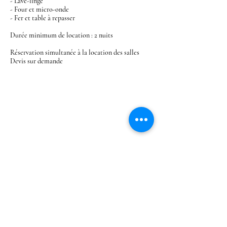
- Lave-linge
- Four et micro-onde
- Fer et table à repasser
Durée minimum de location : 2 nuits
Réservation simultanée à la location des salles
Devis sur demande
123, rue de Montfleury